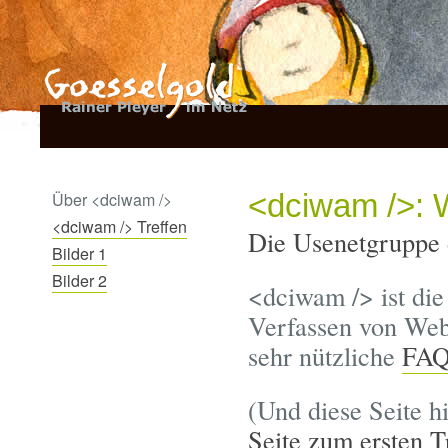
<dciwam />: 
Über <dciwam />
<dciwam /> Treffen
Die Usenetgruppe
Bilder 1
Bilder 2
<dciwam /> ist die
Verfassen von Web
sehr nützliche
FAQ
(Und diese Seite h
Seite zum ersten T